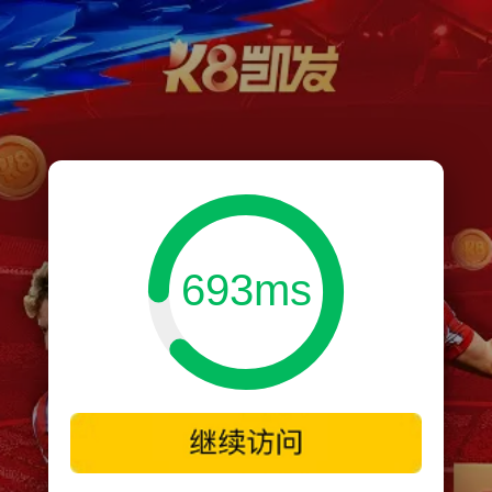
693ms